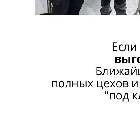
Если
выг
Ближайш
полных цехов и
"под к