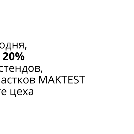
одня,
 20%
стендов,
частков MAKTEST
те цеха